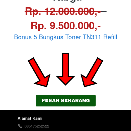
Rp. 12.000.000,-
Rp. 9.500.000,-
Bonus 5 Bungkus Toner TN311 Refill
`
PESAN SEKARANG
Alamat Kami
085175252522