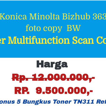
Konica Minolta Bizhub 36
foto copy  BW
er Multifunction Scan Co
Harga 
Rp. 12.000.000,-
RP.  9.500.000,-
onus 5 Bungkus Toner TN311 Refi