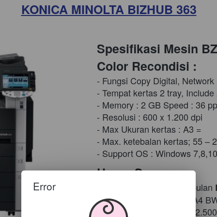
KONICA MINOLTA BIZHUB 363
Spesifikasi Mesin B
Color Recondisi :
- Fungsi Copy Digital, Network
- Tempat kertas 2 tray, Includ
- Memory : 2 GB Speed : 36 
- Resolusi : 600 x 1.200 dpi
- Max Ukuran kertas : A3 =
- Max. ketebalan kertas; 55 – 
- Support OS : Windows 7,8,1
Harga Sewa :
Error
 Biaya Sewa Mesin perbulan 
 Free Copy 2.500 copy A4 B
Harga perlembar setelah 2.500 