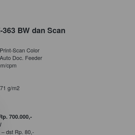
Z-363 BW dan Scan 
 Print-Scan Color
e Auto Doc. Feeder
ppm/cpm
271 g/m2
0
Rp. 700.000,-
W
– dst Rp. 80,-