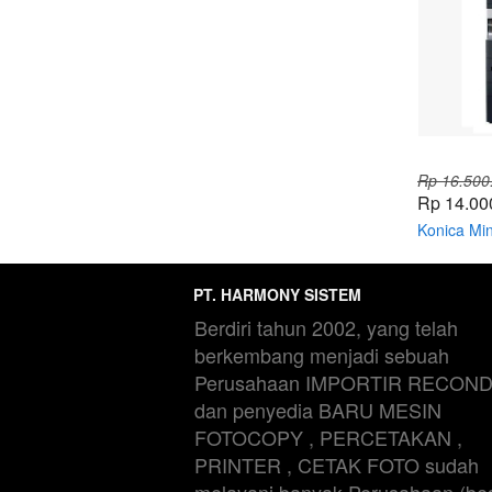
Rp 16.500
Rp 14.00
Konica Min
PT. HARMONY SISTEM
Berdiri tahun 2002, yang telah 
berkembang menjadi sebuah 
Perusahaan IMPORTIR RECONDI
dan penyedia BARU MESIN 
FOTOCOPY , PERCETAKAN , 
PRINTER , CETAK FOTO sudah  