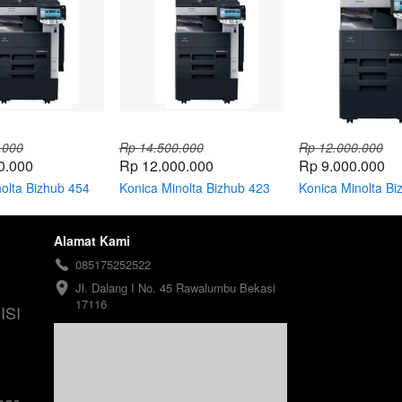
.000
Rp 14.500.000
Rp 12.000.000
0.000
Rp 12.000.000
Rp 9.000.000
olta Bizhub 454
Konica Minolta Bizhub 423
Konica Minolta Bi
Alamat Kami
085175252522
Jl. Dalang I No. 45 Rawalumbu Bekasi 
17116
SI 